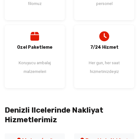
filomuz
personel
Ozel Paketleme
7/24 Hizmet
Koruyucu ambalaj
Her gun, her saat
malzemeleri
hizmetinizdeyiz
Denizli Ilcelerinde Nakliyat
Hizmetlerimiz