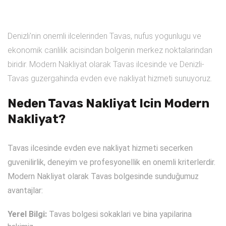
Denizli'nin onemli ilcelerinden Tavas, nufus yogunlugu ve
ekonomik canlilik acisindan bolgenin merkez noktalarindan
biridir. Modern Nakliyat olarak Tavas ilcesinde ve Denizli-
Tavas guzergahinda evden eve nakliyat hizmeti sunuyoruz.
Neden Tavas Nakliyat Icin Modern
Nakliyat?
Tavas ilcesinde evden eve nakliyat hizmeti secerken
guvenilirlik, deneyim ve profesyonellik en onemli kriterlerdir.
Modern Nakliyat olarak Tavas bolgesinde sunduğumuz
avantajlar:
Yerel Bilgi:
Tavas bolgesi sokaklari ve bina yapilarina