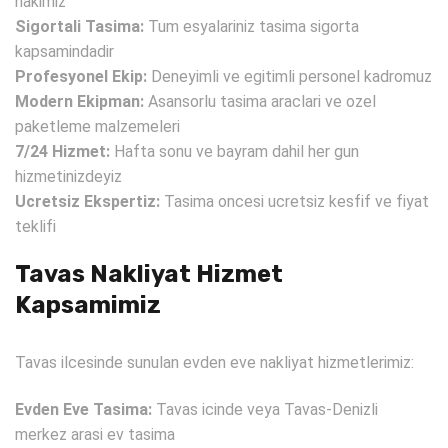
hakimiz
Sigortali Tasima:
Tum esyalariniz tasima sigorta
kapsamindadir
Profesyonel Ekip:
Deneyimli ve egitimli personel kadromuz
Modern Ekipman:
Asansorlu tasima araclari ve ozel
paketleme malzemeleri
7/24 Hizmet:
Hafta sonu ve bayram dahil her gun
hizmetinizdeyiz
Ucretsiz Ekspertiz:
Tasima oncesi ucretsiz kesfif ve fiyat
teklifi
Tavas Nakliyat Hizmet
Kapsamimiz
Tavas ilcesinde sunulan evden eve nakliyat hizmetlerimiz:
Evden Eve Tasima:
Tavas icinde veya Tavas-Denizli
merkez arasi ev tasima