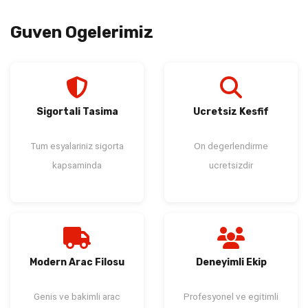
Guven Ogelerimiz
Sigortali Tasima
Ucretsiz Kesfif
Tum esyalariniz sigorta
On degerlendirme
kapsaminda
ucretsizdir
Modern Arac Filosu
Deneyimli Ekip
Genis ve bakimli arac
Profesyonel ve egitimli