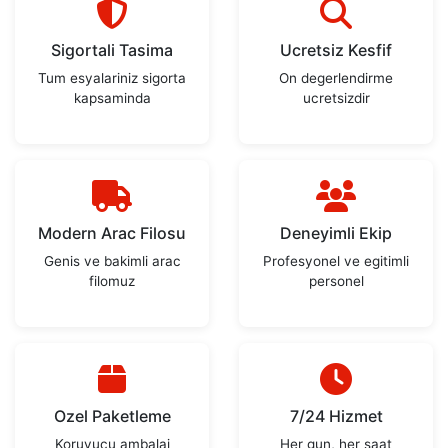
Sigortali Tasima
Ucretsiz Kesfif
Tum esyalariniz sigorta
On degerlendirme
kapsaminda
ucretsizdir
Modern Arac Filosu
Deneyimli Ekip
Genis ve bakimli arac
Profesyonel ve egitimli
filomuz
personel
Ozel Paketleme
7/24 Hizmet
Koruyucu ambalaj
Her gun, her saat