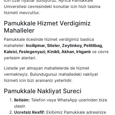
icin ozel fiyatlar sunuyoruz. Ayrica Pamukkale
Universitesi cevresindeki konutlar icin hizli tasima
hizmeti mevcuttur.
Pamukkale Hizmet Verdigimiz
Mahalleler
Pamukkale ilcesinde hizmet verdigimiz baslica
mahalleler:
Incilipinar, Siteler, Zeytinkoy, Pelitlibag,
Kaleici, Feslegenyazi, Kinikli, Akhan, Irlıganlı
ve cevre
yerlesim alanlari.
Listede yer almayan mahallelerde de hizmet
vermekteyiz. Bulundugunuz mahalledeki nakliyat
hizmeti icin bizi aramaniz yeterlidir.
Pamukkale Nakliyat Sureci
Iletisim:
Telefon veya WhatsApp uzerinden bize
ulasin
Ucretsiz Kesfif:
Ekibimiz Pamukkale adresinize