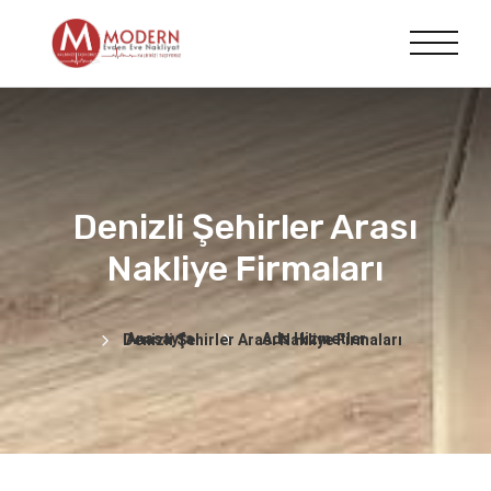
Denizli Şehirler Arası
Nakliye Firmaları
Anasayfa
Ads Hizmetler
Denizli Şehirler Arası Nakliye Firmaları