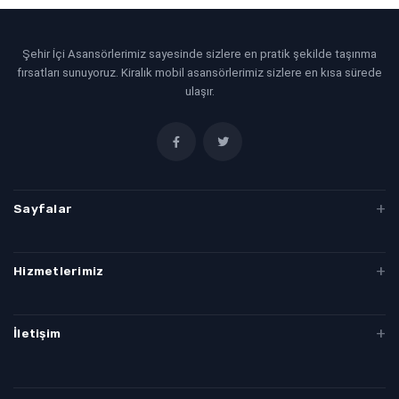
Şehir İçi Asansörlerimiz sayesinde sizlere en pratik şekilde taşınma
fırsatları sunuyoruz. Kiralık mobil asansörlerimiz sizlere en kısa sürede
ulaşır.
Sayfalar
Evden Eve Taşımacılık
Hizmetlerimiz
Denizli Evden Eve
Denizli Evden Eve Nakliyat
İletişim
Denizli İstanbul Evden Eve Nakliyat
Denizli Asansörlü Nakliye
+90535 38913 66