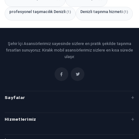
profesyonel taşımacılık Denizli
Denizli taşınma hizmeti
(1)
(1)
Şehir İçi Asansörlerimiz sayesinde sizlere en pratik şekilde taşınma
fırsatları sunuyoruz. Kiralık mobil asansörlerimiz sizlere en kısa sürede
ulaşır.
Sayfalar
Evden Eve Taşımacılık
Hizmetlerimiz
Denizli Evden Eve
Denizli Evden Eve Nakliyat