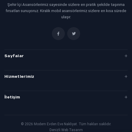
Şehir İçi Asansörlerimiz sayesinde sizlere en pratik şekilde taşınma
fırsatları sunuyoruz. Kiralık mobil asansörlerimiz sizlere en kısa sürede
ulaşır.
Sayfalar
Evden Eve Taşımacılık
Hizmetlerimiz
Denizli Evden Eve
Denizli Evden Eve Nakliyat
İletişim
Denizli İstanbul Evden Eve Nakliyat
Denizli Asansörlü Nakliye
+90535 38913 66
© 2026 Modern Evden Eve Nakliyat. Tüm hakları saklıdır.
Denizli Web Tasarım
Evden Eve Nakliye
Denizli Şehirler Arası Nakliye
info@modernevdenevenakliyat.com