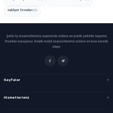
nakliyat firmaları
(1)
Şehir İçi Asansörlerimiz sayesinde sizlere en pratik şekilde taşınma
fırsatları sunuyoruz. Kiralık mobil asansörlerimiz sizlere en kısa sürede
ulaşır.
Sayfalar
Evden Eve Taşımacılık
Hizmetlerimiz
Denizli Evden Eve
Denizli Evden Eve Nakliyat