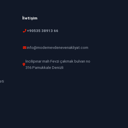
İletişim
+90535 38913 66
info@modernevdenevenakliyat.com
İncilipınar mah Fevzi çakmak bulvarı no
316 Pamukkale Denizli
eti