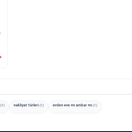
h
t
nakliyat türleri
evden eve mi ambar mı
(1)
(1)
(1)