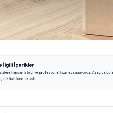
e İlgili İçerikler
zlere kapsamlı bilgi ve profesyonel hizmet sunuyoruz. Aşağıda bu etik
içerik listelenmektedir.