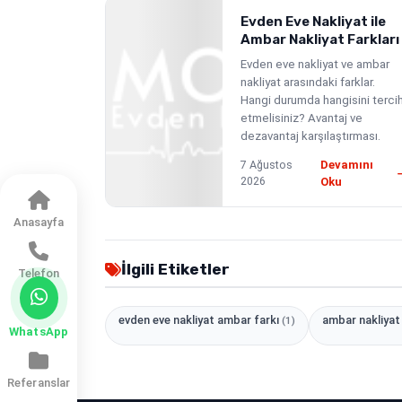
Evden Eve Nakliyat ile
Ambar Nakliyat Farkları
Evden eve nakliyat ve ambar
nakliyat arasındaki farklar.
Hangi durumda hangisini terci
etmelisiniz? Avantaj ve
dezavantaj karşılaştırması.
7 Ağustos
Devamını
2026
Oku
Anasayfa
İlgili Etiketler
Telefon
evden eve nakliyat ambar farkı
ambar nakliya
(1)
WhatsApp
Referanslar