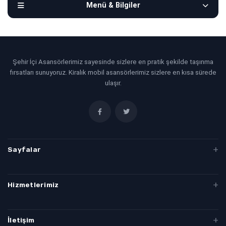
Menü & Bilgiler
Şehir İçi Asansörlerimiz sayesinde sizlere en pratik şekilde taşınma
fırsatları sunuyoruz. Kiralık mobil asansörlerimiz sizlere en kısa sürede
ulaşır.
Sayfalar
Evden Eve Taşımacılık
Hizmetlerimiz
Denizli Evden Eve
Denizli Evden Eve Nakliyat
İletişim